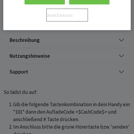
Kaufen
Verschenken
Show Purposes
Beschreibung
Nutzungshinweise
Support
So lädst du auf:
Gib die folgende Tastenkombination in dein Handy ein:
*101* dann den AufladeCode <$CashCode$> und
anschließend # Taste drücken.
Im Anschluss bitte die grüne Hörertaste bzw. 'senden'