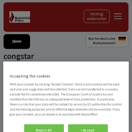
Skip to content
Vertrag
widerrufen
Nur für deutsche
Rufnummern!
congstar
Zustellung Ladebon per E-Mail
Accepting the cookies
Produkt auswählen
With your consent by clicking “Accept Cookies”, third-party cookies will be used
EUR 15,00
EUR 30,00
and visit and usage data will be collected. Data can be transferred to a country
outside the EU (sometimes the USA). The European Court of Justice has not
congstar Ladebon
congstar Ladebon
certified that the USA has an adequate level of data protection. In particular,
there is a risk that your data will be subject to access by US authorities for control
and monitoring purposes and no effective legal remedies will be available. If you
EUR 50,00
give your consent, you can revoke it at any time with future effect.
congstar Ladebon
Reject All
I Accept